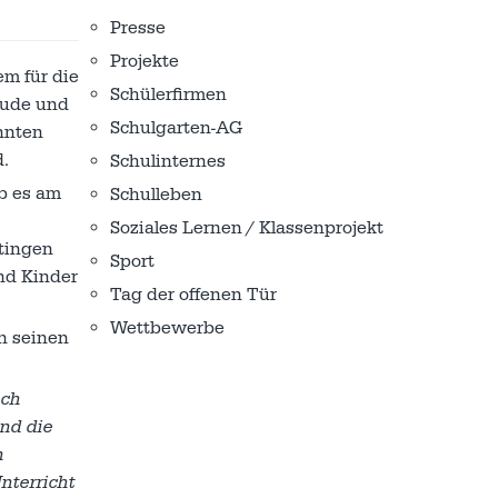
Presse
Projekte
em für die
Schülerfirmen
eude und
Schulgarten-AG
nnten
d.
Schulinternes
ab es am
Schulleben
Soziales Lernen / Klassenprojekt
ttingen
Sport
nd Kinder
Tag der offenen Tür
Wettbewerbe
n seinen
ich
nd die
n
nterricht