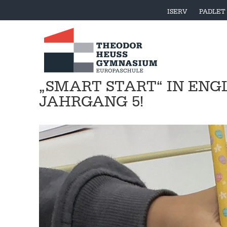
ISERV
PADLET
„SMART START“ IN EN
JAHRGANG 5!