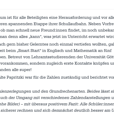
ist für alle Beteiligten eine Herausforderung und vor all
teren spannenden Etappe ihrer Schullaufbahn. Neben Vorfr
, ob man schnell neue Freund:innen findet, im noch unbeka
an denn alles „kann“, was jetzt im Unterricht erwartet wir
fach gern bisher Gelerntes noch einmal vertiefen wollten, g
it beim „Smart Start“ in Englisch und Mathematik an fünf
ben. Betreut von Lehramtsstudierenden der Universität Gö
h vorankommen, sondern zugleich erste Kontakte knüpfen u
nden alle super!
e Papritzki war für die Zahlen zuständig und berichtet vo
ahlenzerlegungen und den Grundrechenarten. Beides lässt s
 auch der Umgang mit verschiedenen Zahlendarstellungen u
e Bilder) – mit überaus positivem Fazit: Alle Schüler:inne
sicherer rechnen und sich demnächst deutlich besser am U