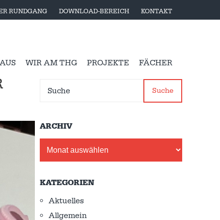
LER RUNDGANG
DOWNLOAD-BEREICH
KONTAKT
 AUS
WIR AM THG
PROJEKTE
FÄCHER
R
Suche
ARCHIV
Archiv
KATEGORIEN
Aktuelles
Allgemein