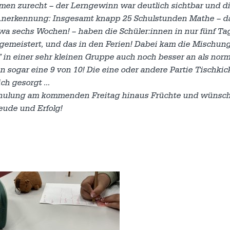
mmen zurecht – der Lerngewinn war deutlich sichtbar und d
 Anerkennung: Insgesamt knapp 25 Schulstunden Mathe – d
twa sechs Wochen! – haben die Schüler:innen in nur fünf Ta
gemeistert, und das in den Ferien! Dabei kam die Mischun
 in einer sehr kleinen Gruppe auch noch besser an als norm
sogar eine 9 von 10! Die eine oder andere Partie Tischkick
ich gesorgt …
schulung am kommenden Freitag hinaus Früchte und wünsc
eude und Erfolg!