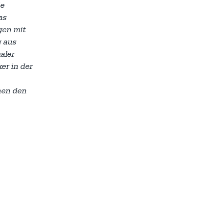
ie
as
gen mit
g aus
aler
er in der
hen den