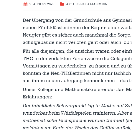
9. AUGUST 2025
AKTUELLES
,
ALLGEMEIN
Der Übergang von der Grundschule ans Gymnasium 
neuen Fünftklässler:innen der Beginn einer wei
Neugier gibt es sicher auch manchmal die Sorge
Schulgebäude nicht verloren geht oder auch, ob m
Für alle diejenigen, die unsicher waren oder ein
THG in der vorletzten Ferienwoche die Gelegenhe
Vormittagen zu wiederholen, zu fragen und zu ü
konnten die Neu-THGler:innen nicht nur fachlic
aus ihrem neuen Jahrgang kennenlernen – das fa
Unser Kollege und Mathematikreferendar Jan-Malt
Erfahrungen:
Der inhaltliche Schwerpunkt lag in Mathe auf Z
wunderbar beim Würfelspielen trainieren. Aber
mathematische Fachsprache wurden trainiert (sieh
meldeten am Ende der Woche das Gefühl zurück, 