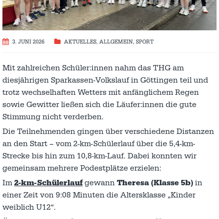
3. JUNI 2026
AKTUELLES
,
ALLGEMEIN
,
SPORT
Mit zahlreichen Schüler:innen nahm das THG am
diesjährigen Sparkassen-Volkslauf in Göttingen teil und
trotz wechselhaften Wetters mit anfänglichem Regen
sowie Gewitter ließen sich die Läufer:innen die gute
Stimmung nicht verderben.
Die Teilnehmenden gingen über verschiedene Distanzen
an den Start – vom 2-km-Schülerlauf über die 5,4-km-
Strecke bis hin zum 10,8-km-Lauf. Dabei konnten wir
gemeinsam mehrere Podestplätze erzielen:
Im
2-km-Schülerlauf
gewann
Theresa (Klasse 5b)
in
einer Zeit von 9:08 Minuten die Altersklasse „Kinder
weiblich U12“.