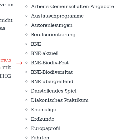
wir im
Arbeits-Gemeinschaften-Angebote
Austausch­programme
 nicht
Autorenlesungen
das
Berufsorientierung
BNE
BNE-aktuell
EITRAG
BNE-Biodiv-Fest
 mit
BNE-Biodiversität
 THG
BNE-übergreifend
Darstellendes Spiel
Diakonisches Praktikum
Ehemalige
Erdkunde
Europaprofil
Fahrten