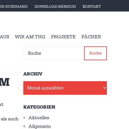
LER RUNDGANG
DOWNLOAD-BEREICH
KONTAKT
 AUS
WIR AM THG
PROJEKTE
FÄCHER
Suche
ARCHIV
AM
Archiv
kt
KATEGORIEN
Aktuelles
 als auch
Allgemein