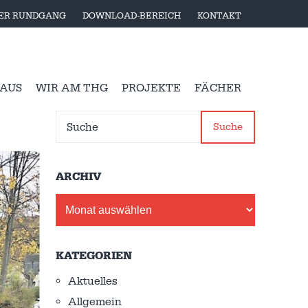
LER RUNDGANG
DOWNLOAD-BEREICH
KONTAKT
 AUS
WIR AM THG
PROJEKTE
FÄCHER
Suche
ARCHIV
Archiv
KATEGORIEN
Aktuelles
Allgemein