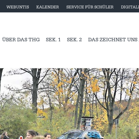
WEBUNTIS
KALENDER
SERVICE FÜR SCHÜLER
DIGITA
ÜBER DAS THG
SEK. 1
SEK. 2
DAS ZEICHNET UNS