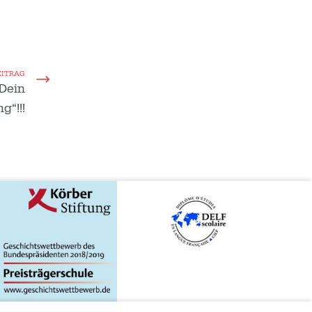
EITRAG
„Dein
g“!!!