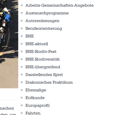
Arbeits-Gemeinschaften-Angebote
Austausch­programme
Autorenlesungen
Berufsorientierung
BNE
BNE-aktuell
BNE-Biodiv-Fest
BNE-Biodiversität
BNE-übergreifend
Darstellendes Spiel
Diakonisches Praktikum
Ehemalige
Erdkunde
Europaprofil
enschen
Fahrten
nden, um