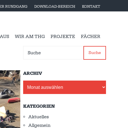
LER RUNDGANG
DOWNLOAD-BEREICH
KONTAKT
 AUS
WIR AM THG
PROJEKTE
FÄCHER
Suche
ARCHIV
Archiv
KATEGORIEN
Aktuelles
Allgemein