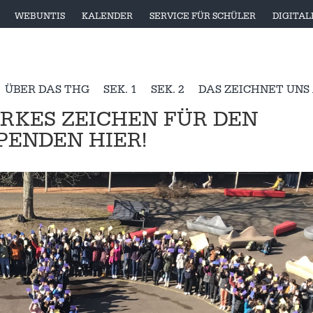
WEBUNTIS
KALENDER
SERVICE FÜR SCHÜLER
DIGITA
ÜBER DAS THG
SEK. 1
SEK. 2
DAS ZEICHNET UNS
ARKES ZEICHEN FÜR DEN
PENDEN HIER!