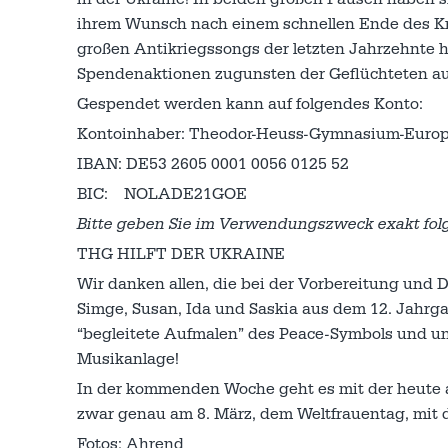
ihrem Wunsch nach einem schnellen Ende des Kri
großen Antikriegssongs der letzten Jahrzehnte
Spendenaktionen zugunsten der Geflüchteten au
Gespendet werden kann auf folgendes Konto:
Kontoinhaber: Theodor-Heuss-Gymnasium-Europ
IBAN: DE53 2605 0001 0056 0125 52
BIC: NOLADE21GOE
Bitte geben Sie im Verwendungszweck exakt fol
THG HILFT DER UKRAINE
Wir danken allen, die bei der Vorbereitung und D
Simge, Susan, Ida und Saskia aus dem 12. Jahrga
“begleitete Aufmalen” des Peace-Symbols und un
Musikanlage!
In der kommenden Woche geht es mit der heute 
zwar genau am 8. März, dem Weltfrauentag, mit d
Fotos: Ahrend