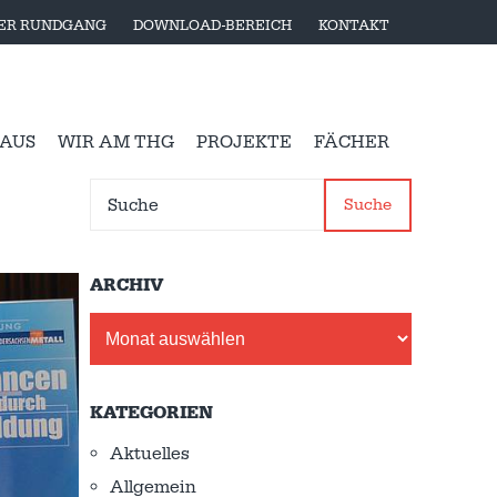
LER RUNDGANG
DOWNLOAD-BEREICH
KONTAKT
 AUS
WIR AM THG
PROJEKTE
FÄCHER
Suche
ARCHIV
Archiv
KATEGORIEN
Aktuelles
Allgemein