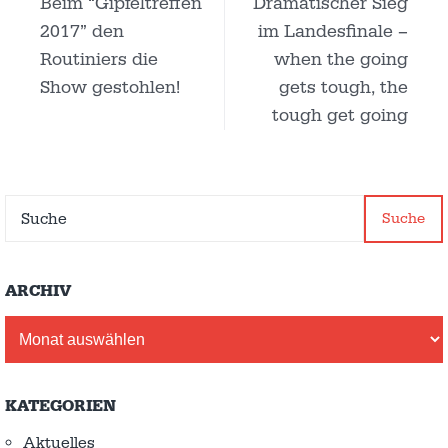
Beim “Gipfeltreffen
Dramatischer Sieg
2017” den
im Landesfinale –
Routiniers die
when the going
Show gestohlen!
gets tough, the
tough get going
Suche
ARCHIV
Archiv
KATEGORIEN
Aktuelles