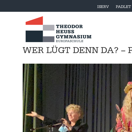
ISERV
PADLET
WER LÜGT DENN DA? – 