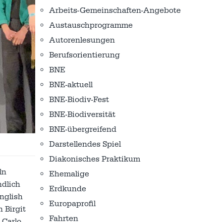
Arbeits-Gemeinschaften-Angebote
Austausch­programme
Autorenlesungen
Berufsorientierung
BNE
BNE-aktuell
BNE-Biodiv-Fest
BNE-Biodiversität
BNE-übergreifend
Darstellendes Spiel
Diakonisches Praktikum
ln
Ehemalige
ndlich
Erdkunde
English
Europaprofil
 Birgit
Fahrten
 Carlo