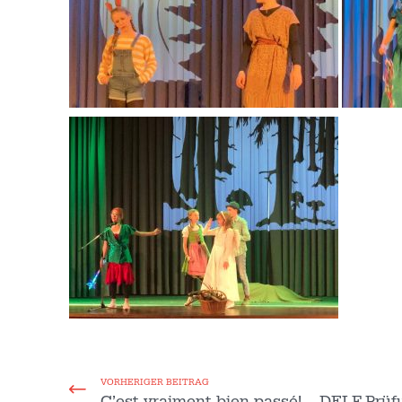
VORHERIGER BEITRAG
C’est vraiment bien passé! – DELF-Prü