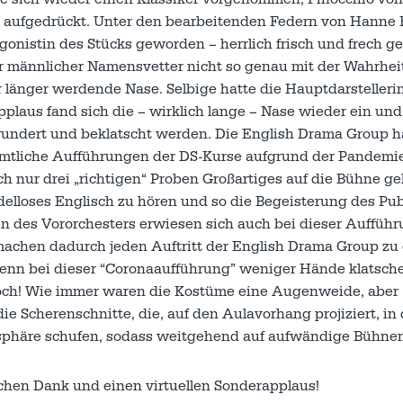
l aufgedrückt. Unter den bearbeitenden Federn von Hanne
gonistin des Stücks geworden – herrlich frisch und frech ge
r männlicher Namensvetter nicht so genau mit der Wahrhei
länger werdende Nase. Selbige hatte die Hauptdarstellerin
pplaus fand sich die – wirklich lange – Nase wieder ein un
wundert und beklatscht werden. Die English Drama Group h
tliche Aufführungen der DS-Kurse aufgrund der Pandemi
ch nur drei „richtigen“ Proben Großartiges auf die Bühne ge
delloses Englisch zu hören und so die Begeisterung des Pu
 des Vororchesters erwiesen sich auch bei dieser Aufführ
machen dadurch jeden Auftritt der English Drama Group zu
wenn bei dieser “Coronaaufführung” weniger Hände klatsch
noch! Wie immer waren die Kostüme eine Augenweide, aber
ie Scherenschnitte, die, auf den Aulavorhang projiziert, in 
sphäre schufen, sodass weitgehend auf aufwändige Bühnen
ichen Dank und einen virtuellen Sonderapplaus!