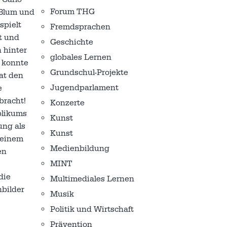
Forum THG
 Blum und
spielt
Fremdsprachen
t und
Geschichte
 hinter
globales Lernen
d konnte
Grundschul-Projekte
at den
Jugendparlament
e
bracht!
Konzerte
blikums
Kunst
ung als
Kunst
 einem
Medienbildung
en
MINT
die
Multimediales Lernen
bilder
Musik
Politik und Wirtschaft
Prävention