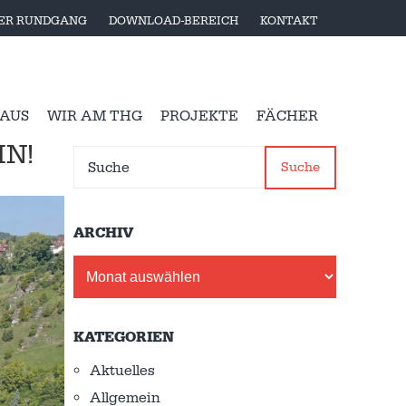
LER RUNDGANG
DOWNLOAD-BEREICH
KONTAKT
 AUS
WIR AM THG
PROJEKTE
FÄCHER
N!
Suche
ARCHIV
Archiv
KATEGORIEN
Aktuelles
Allgemein