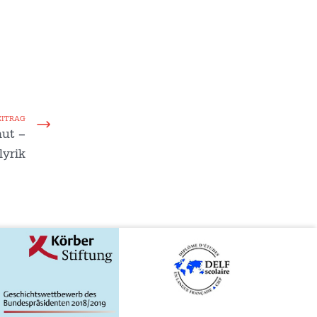
EITRAG
ut –
yrik