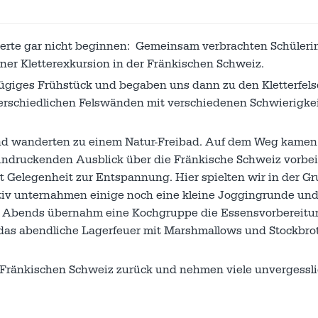
ssierte gar nicht beginnen: Gemeinsam verbrachten Schüler
er Kletterexkursion in der Fränkischen Schweiz.
zügiges Frühstück und begaben uns dann zu den Kletterfel
erschiedlichen Felswänden mit verschiedenen Schwierigke
d wanderten zu einem Natur-Freibad. Auf dem Weg kamen
ndruckenden Ausblick über die Fränkische Schweiz vorbei
 Gelegenheit zur Entspannung. Hier spielten wir in der G
ativ unternahmen einige noch eine kleine Joggingrunde un
s. Abends übernahm eine Kochgruppe die Essensvorbereitu
das abendliche Lagerfeuer mit Marshmallows und Stockbrot
er Fränkischen Schweiz zurück und nehmen viele unvergessl