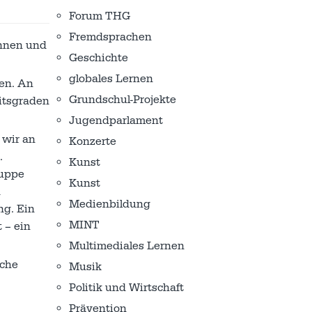
Forum THG
Fremdsprachen
innen und
Geschichte
globales Lernen
sen. An
Grundschul-Projekte
itsgraden
Jugendparlament
 wir an
Konzerte
.
Kunst
ruppe
Kunst
d
Medienbildung
ng. Ein
MINT
 – ein
Multimediales Lernen
iche
Musik
Politik und Wirtschaft
Prävention