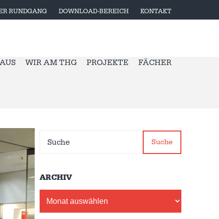
LER RUNDGANG
DOWNLOAD-BEREICH
KONTAKT
 AUS
WIR AM THG
PROJEKTE
FÄCHER
Suche
ARCHIV
Archiv