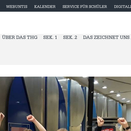
WEBUNTIS
KALENDER
SERVICE FÜR SCHÜLER
DIGITA
ÜBER DAS THG
SEK. 1
SEK. 2
DAS ZEICHNET UNS