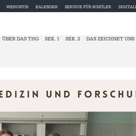
WEBUNTIS
KALENDER
SERVICE FÜR SCHÜLER
DIGITA
ÜBER DAS THG
SEK. 1
SEK. 2
DAS ZEICHNET UNS