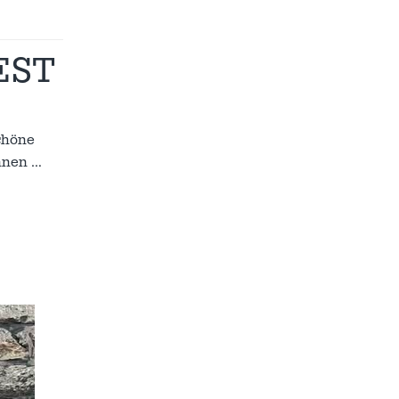
EST
chöne
innen
…