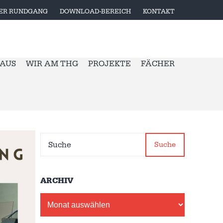
LER RUNDGANG
DOWNLOAD-BEREICH
KONTAKT
 AUS
WIR AM THG
PROJEKTE
FÄCHER
Suche
ARCHIV
Archiv