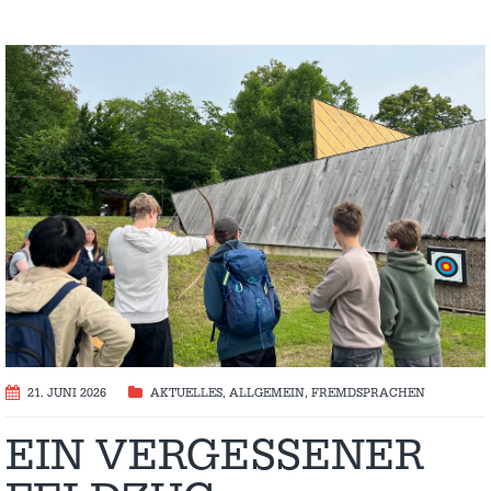
21. JUNI 2026
AKTUELLES
,
ALLGEMEIN
,
FREMDSPRACHEN
EIN VERGESSENER