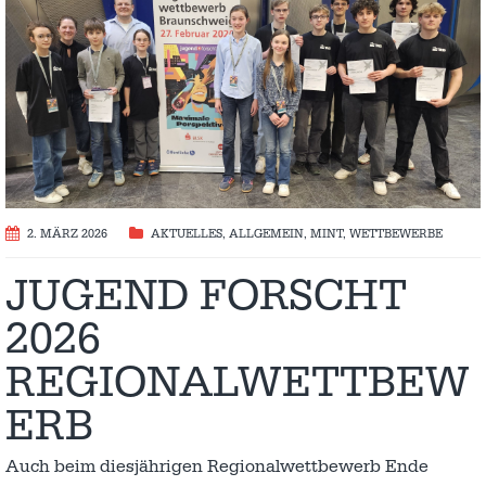
2. MÄRZ 2026
AKTUELLES
,
ALLGEMEIN
,
MINT
,
WETTBEWERBE
JUGEND FORSCHT
2026
REGIONALWETTBEW
ERB
Auch beim diesjährigen Regionalwettbewerb Ende