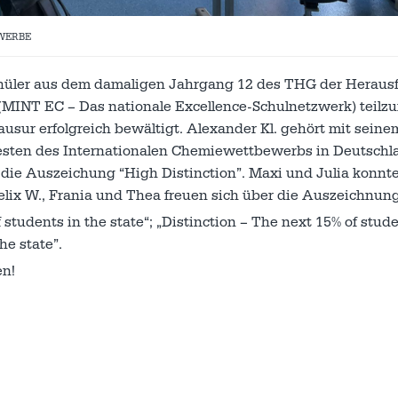
WERBE
chüler aus dem damaligen Jahrgang 12 des THG der Heraus
(MINT EC – Das nationale Excellence-Schulnetzwerk) teil
usur erfolgreich bewältigt. Alexander Kl. gehört mit seine
Besten des Internationalen Chemiewettbewerbs in Deutschl
n die Auszeichung “High Distinction”. Maxi und Julia konnt
, Felix W., Frania und Thea freuen sich über die Auszeichnung
 students in the state“; „Distinction – The next 15% of stude
he state”.
en!