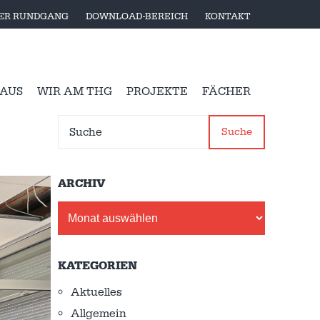
LER RUNDGANG
DOWNLOAD-BEREICH
KONTAKT
 AUS
WIR AM THG
PROJEKTE
FÄCHER
Suche
ARCHIV
Archiv
KATEGORIEN
Aktuelles
Allgemein