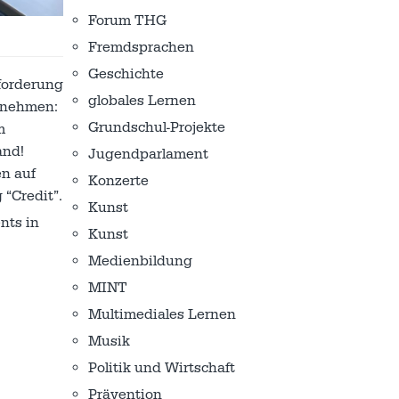
Forum THG
Fremdsprachen
Geschichte
forderung
globales Lernen
zunehmen:
Grundschul-Projekte
m
and!
Jugendparlament
en auf
Konzerte
 “Credit”.
Kunst
nts in
Kunst
Medienbildung
MINT
Multimediales Lernen
Musik
Politik und Wirtschaft
Prävention