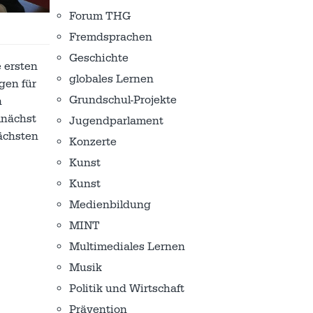
Forum THG
Fremdsprachen
Geschichte
 ersten
globales Lernen
gen für
Grundschul-Projekte
n
mnächst
Jugendparlament
ächsten
Konzerte
Kunst
Kunst
Medienbildung
MINT
Multimediales Lernen
Musik
Politik und Wirtschaft
Prävention