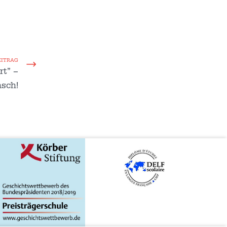
EITRAG
rt” –
sch!