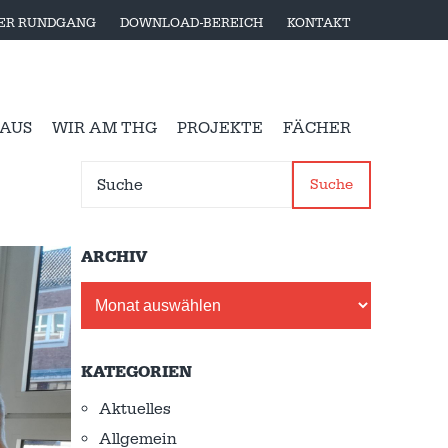
LER RUNDGANG
DOWNLOAD-BEREICH
KONTAKT
 AUS
WIR AM THG
PROJEKTE
FÄCHER
Suche
ARCHIV
Archiv
KATEGORIEN
Aktuelles
Allgemein