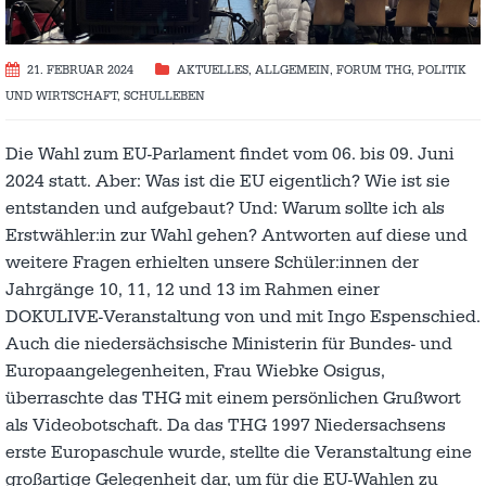
21. FEBRUAR 2024
AKTUELLES
,
ALLGEMEIN
,
FORUM THG
,
POLITIK
UND WIRTSCHAFT
,
SCHULLEBEN
Die Wahl zum EU-Parlament findet vom 06. bis 09. Juni
2024 statt. Aber: Was ist die EU eigentlich? Wie ist sie
entstanden und aufgebaut? Und: Warum sollte ich als
Erstwähler:in zur Wahl gehen? Antworten auf diese und
weitere Fragen erhielten unsere Schüler:innen der
Jahrgänge 10, 11, 12 und 13 im Rahmen einer
DOKULIVE-Veranstaltung von und mit Ingo Espenschied.
Auch die niedersächsische Ministerin für Bundes- und
Europaangelegenheiten, Frau Wiebke Osigus,
überraschte das THG mit einem persönlichen Grußwort
als Videobotschaft. Da das THG 1997 Niedersachsens
erste Europaschule wurde, stellte die Veranstaltung eine
großartige Gelegenheit dar, um für die EU-Wahlen zu