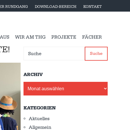
LER RUNDGANG
DOWNLOAD-BEREICH
KONTAKT
 AUS
WIR AM THG
PROJEKTE
FÄCHER
E!
Suche
ARCHIV
Archiv
KATEGORIEN
Aktuelles
Allgemein