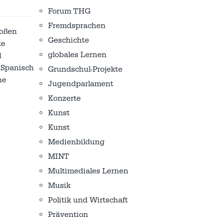
Forum THG
Fremdsprachen
roßen
Geschichte
te
globales Lernen
d
f Spanisch
Grundschul-Projekte
ne
Jugendparlament
Konzerte
Kunst
Kunst
Medienbildung
MINT
Multimediales Lernen
Musik
Politik und Wirtschaft
Prävention