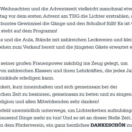
uf Weihnachten und die Adventszeit vielleicht manchmal et
tag vor dem ersten Advent am THG die Lichter erstrahlen, d
n buntes Gewimmel die Gänge und den Schulhof füllt! Es ist
steht auf dem Programm!
nd die Aula, Stände mit zahlreichen Leckereien und kle
ehen zum Verkauf bereit und die jüngsten Gäste erwartet 
l seiner großen Frauenpower mächtig ins Zeug gelegt, um
von zahlreichen Klassen und ihren Lehrkräften, die jedes Ja
einkäufe erledigen kann.
hkeit, kurz innezuhalten und sich gemeinsam bei der
lichen Zeit zu besinnen, gemeinsam zu beten und zu singen
ligion und allen Mitwirkenden sehr danken!
rfeld unermüdlich unterwegs, um Lichterketten aufzuhäng
ausend Dinge mehr zu tun! Und so ist an dieser Stelle Zeit,
an dem Förderverein, ein ganz herzliches
DANKESCHÖN
zu