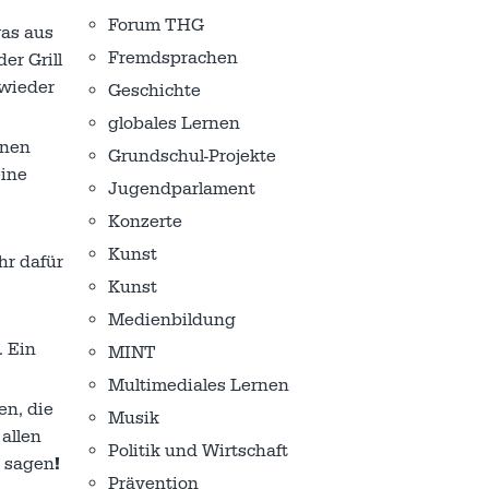
Forum THG
was aus
Fremdsprachen
er Grill
 wieder
Geschichte
globales Lernen
inen
Grundschul-Projekte
eine
Jugendparlament
Konzerte
Kunst
hr dafür
Kunst
Medienbildung
. Ein
MINT
Multimediales Lernen
en, die
Musik
 allen
Politik und Wirtschaft
sagen
!
Prävention