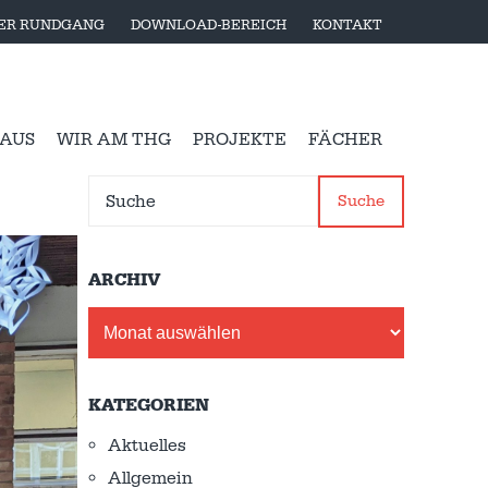
LER RUNDGANG
DOWNLOAD-BEREICH
KONTAKT
 AUS
WIR AM THG
PROJEKTE
FÄCHER
Suche
ARCHIV
Archiv
KATEGORIEN
Aktuelles
Allgemein