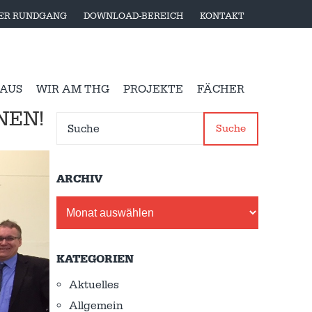
LER RUNDGANG
DOWNLOAD-BEREICH
KONTAKT
 AUS
WIR AM THG
PROJEKTE
FÄCHER
NEN!
Suche
ARCHIV
Archiv
KATEGORIEN
Aktuelles
Allgemein