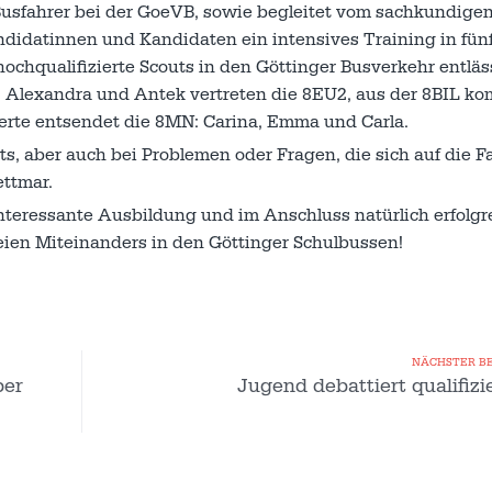
sfahrer bei der GoeVB, sowie begleitet vom sachkundigen
andidatinnen und Kandidaten ein intensives Training in fün
hochqualifizierte Scouts in den Göttinger Busverkehr entläs
i, Alexandra und Antek vertreten die 8EU2, aus der 8BIL 
sierte entsendet die 8MN: Carina, Emma und Carla.
s, aber auch bei Problemen oder Fragen, die sich auf die F
ettmar.
teressante Ausbildung und im Anschluss natürlich erfolgr
eien Miteinanders in den Göttinger Schulbussen!
NÄCHSTER B
ber
Jugend debattiert qualifizi