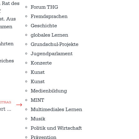
 Rat des
Forum THG
f
Fremdsprachen
st. Aus
Geschichte
kommen
globales Lernen
ahrten
Grundschul-Projekte
Jugendparlament
eiches
Konzerte
Kunst
Kunst
Medienbildung
MINT
EITRAG
ert …
Multimediales Lernen
Musik
Politik und Wirtschaft
Prävention