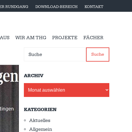
LER RUNDGANG
DOWNLOAD-BEREICH
KONTAKT
 AUS
WIR AM THG
PROJEKTE
FÄCHER
Suche
ARCHIV
Archiv
KATEGORIEN
Aktuelles
Allgemein