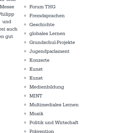
 Messe
Forum THG
Philipp
Fremdsprachen
s- und
Geschichte
rei auch
globales Lernen
en gut
Grundschul-Projekte
Jugendparlament
Konzerte
Kunst
Kunst
Medienbildung
MINT
Multimediales Lernen
Musik
Politik und Wirtschaft
Prävention