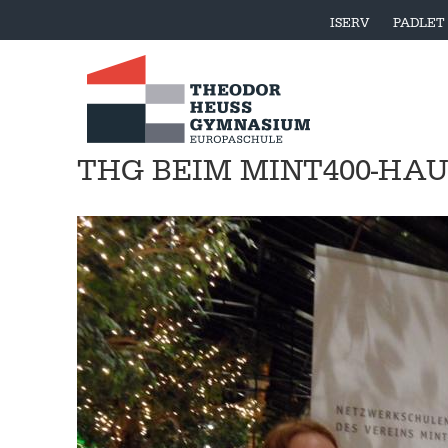
ISERV
PADLET
THG BEIM MINT400-H