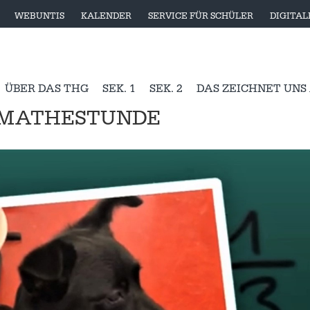
WEBUNTIS
KALENDER
SERVICE FÜR SCHÜLER
DIGITA
ÜBER DAS THG
SEK. 1
SEK. 2
DAS ZEICHNET UNS
S MATHESTUNDE