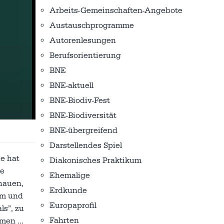
Arbeits-Gemeinschaften-Angebote
Austausch­programme
Autorenlesungen
Berufsorientierung
BNE
BNE-aktuell
BNE-Biodiv-Fest
BNE-Biodiversität
BNE-übergreifend
Darstellendes Spiel
e hat
Diakonisches Praktikum
le
Ehemalige
hauen,
Erdkunde
sam und
Europaprofil
s”, zu
Fahrten
ommen …