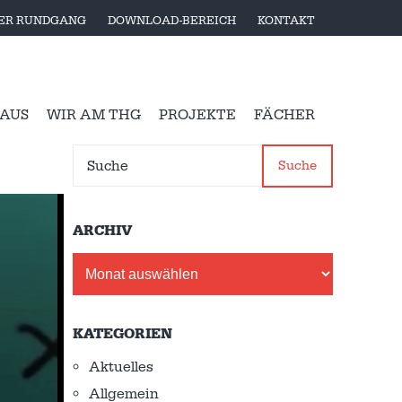
LER RUNDGANG
DOWNLOAD-BEREICH
KONTAKT
 AUS
WIR AM THG
PROJEKTE
FÄCHER
Suche
ARCHIV
Archiv
KATEGORIEN
Aktuelles
Allgemein