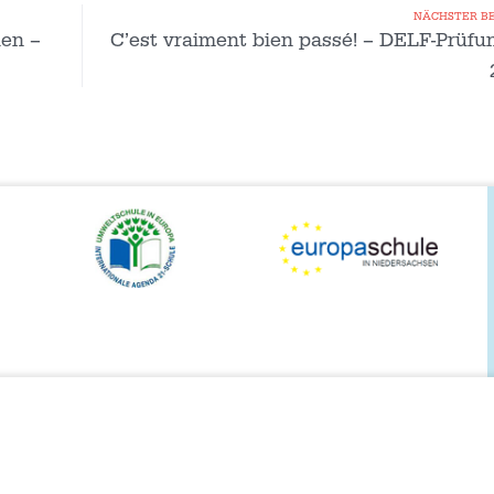
NÄCHSTER B
hen –
C’est vraiment bien passé! – DELF-Prüf