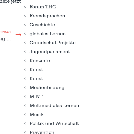
ere jetzt
Forum THG
!
Fremdsprachen
Geschichte
EITRAG
globales Lernen
ig …
Grundschul-Projekte
Jugendparlament
Konzerte
Kunst
Kunst
Medienbildung
MINT
Multimediales Lernen
Musik
Politik und Wirtschaft
Prävention