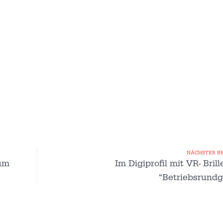
NÄCHSTER B
zum
Im Digiprofil mit VR- Brill
“Betriebsrundg