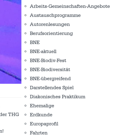
Arbeits-Gemeinschaften-Angebote
Austausch­programme
Autorenlesungen
Berufsorientierung
BNE
BNE-aktuell
BNE-Biodiv-Fest
BNE-Biodiversität
BNE-übergreifend
Darstellendes Spiel
Diakonisches Praktikum
Ehemalige
e
 der THG
Erdkunde
Europaprofil
n!
Fahrten