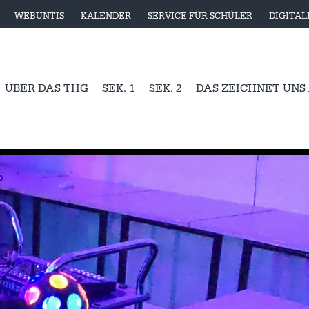
WEBUNTIS
KALENDER
SERVICE FÜR SCHÜLER
DIGITA
ÜBER DAS THG
SEK. 1
SEK. 2
DAS ZEICHNET UNS