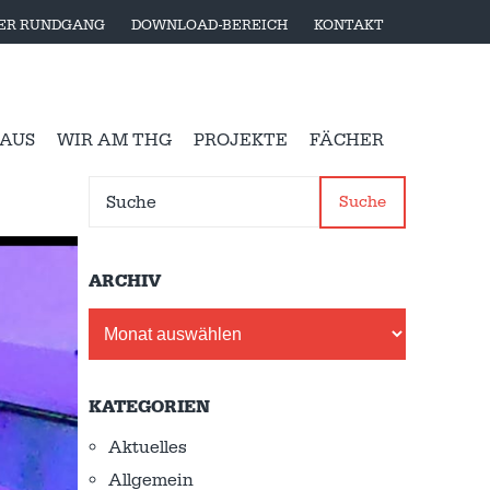
LER RUNDGANG
DOWNLOAD-BEREICH
KONTAKT
 AUS
WIR AM THG
PROJEKTE
FÄCHER
Suche
ARCHIV
Archiv
KATEGORIEN
Aktuelles
Allgemein