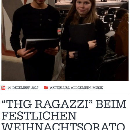
14. DEZEMBER 2022
AKTUELLES
,
ALLGEMEIN
,
MUSIK
“THG RAGAZZI” BEIM
FESTLICHEN
WEIHNACHTSORATO