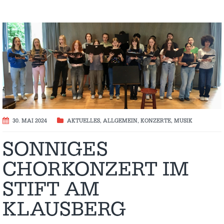
30. MAI 2024
AKTUELLES
,
ALLGEMEIN
,
KONZERTE
,
MUSIK
SONNIGES
CHORKONZERT IM
STIFT AM
KLAUSBERG