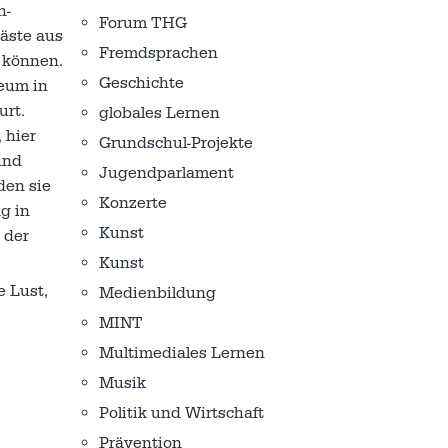
h-
Forum THG
äste aus
Fremdsprachen
 können.
Geschichte
seum in
urt.
globales Lernen
 hier
Grundschul-Projekte
und
Jugendparlament
den sie
Konzerte
g in
Kunst
 der
Kunst
 Lust,
Medienbildung
MINT
Multimediales Lernen
Musik
Politik und Wirtschaft
Prävention