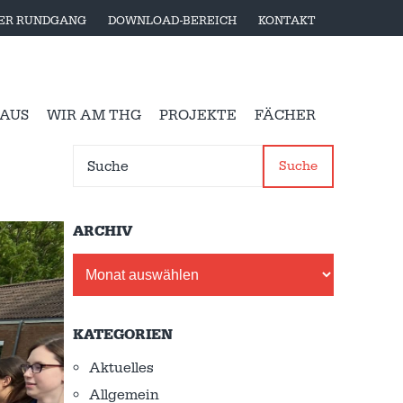
LER RUNDGANG
DOWNLOAD-BEREICH
KONTAKT
 AUS
WIR AM THG
PROJEKTE
FÄCHER
Suche
ARCHIV
Archiv
KATEGORIEN
Aktuelles
Allgemein