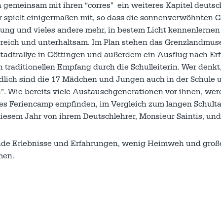
 gemeinsam mit ihren “corres” ein weiteres Kapitel deutsc
r spielt einigermaßen mit, so dass die sonnenverwöhnten G
ung und vieles andere mehr, in bestem Licht kennenlernen
hrreich und unterhaltsam. Im Plan stehen das Grenzlandmu
Stadtrallye in Göttingen und außerdem ein Ausflug nach Erf
 traditionellen Empfang durch die Schulleiterin. Wer denkt,
ändlich sind die 17 Mädchen und Jungen auch in der Schule 
”. Wie bereits viele Austauschgenerationen vor ihnen, wer
nes Feriencamp empfinden, im Vergleich zum langen Schulta
diesem Jahr von ihrem Deutschlehrer, Monsieur Saintis, und
ende Erlebnisse und Erfahrungen, wenig Heimweh und große
men.