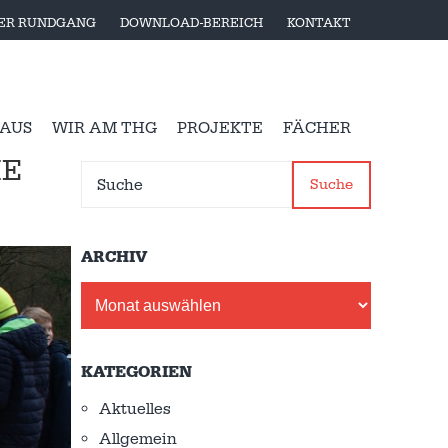
LER RUNDGANG
DOWNLOAD-BEREICH
KONTAKT
 AUS
WIR AM THG
PROJEKTE
FÄCHER
IE
Suche
ARCHIV
Archiv
KATEGORIEN
Aktuelles
Allgemein