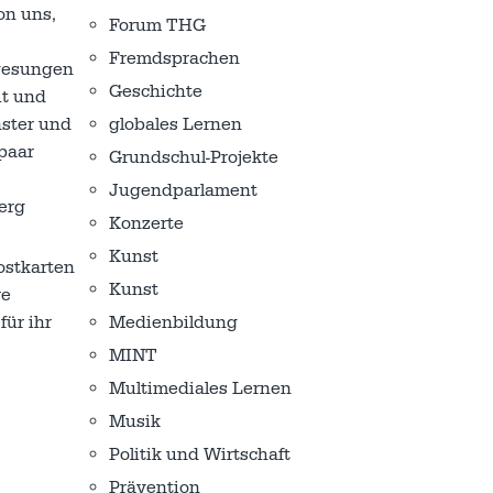
on uns,
Forum THG
Fremdsprachen
rgesungen
Geschichte
ut und
globales Lernen
nster und
paar
Grundschul-Projekte
Jugendparlament
erg
Konzerte
Kunst
ostkarten
Kunst
re
Medienbildung
für ihr
MINT
Multimediales Lernen
Musik
Politik und Wirtschaft
Prävention