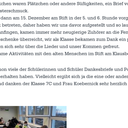
chen waren Plätzchen oder andere Süßigkeiten, ein Brief v
nsterschmuck.
 dann am 15. Dezember am Stift in der 5. und 6. Stunde vo
betreten, daher haben wir uns davor aufgestellt und so la
anfingen, kamen immer mehr neugierige Zuhörer an die Fe
schenke überreicht, wir als Klasse bekamen zum Dank ein 
ren sich sehr über die Lieder und unser Kommen gefreut.
ame Aktivitäten mit den alten Menschen im Stift am Klausb
n viele der Schülerinnen und Schüler Dankesbriefe und P
halten haben. Vielleicht ergibt sich ja die eine oder ande
nd danken der Klasse 7C und Frau Koebernick sehr herzlich 