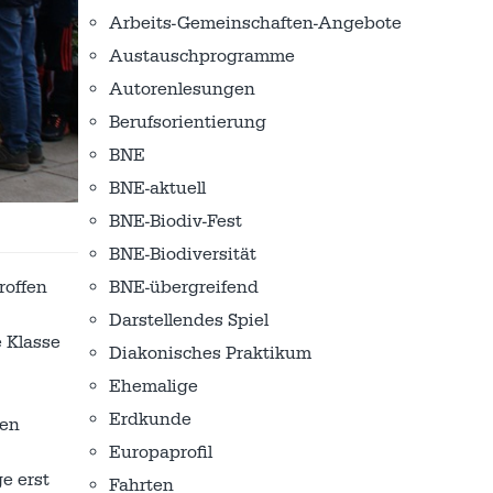
Arbeits-Gemeinschaften-Angebote
Austausch­programme
Autorenlesungen
Berufsorientierung
BNE
BNE-aktuell
BNE-Biodiv-Fest
BNE-Biodiversität
BNE-übergreifend
roffen
Darstellendes Spiel
e Klasse
Diakonisches Praktikum
Ehemalige
Erdkunde
den
Europaprofil
e erst
Fahrten