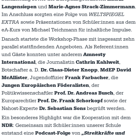
Langensiepen
und
Marie-Agnes Strack-Zimmermann
.
Im Anschluss sorgten eine Folge von
WELTSPIEGEL
EXTRA
sowie Präsentationen von Schüler:innen aus dem
eA-Kurs von Michael Teichmann für inhaltliche Impulse.
Danach startete die Workshop-Phase mit insgesamt zehn
parallel stattfindenden Angeboten. Als Referent:innen
und Gäste konnten unter anderem
Amnesty
International
, die Journalistin
Cathrin Kahlweit
,
Botschafter a. D.
Dr. Claas-Dieter Knopp
,
MdEP David
McAllister
, Jugendoffizier
Frank Farbacher
, die
Jungen Europäischen Föderalisten
, der
Politikwissenschaftler
Prof. Dr. Andreas Busch
, der
Europarechtler
Prof. Dr. Frank Schorkopf
sowie der
Nahost-Experte
Dr. Sebastian Sons
begrüßt werden.
Ein besonderes Highlight war die Kooperation mit dem
NDR
: Gemeinsam mit Schüler:innen unserer Schule
entstand eine
Podcast-Folge
von
„Streitkräfte und