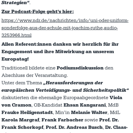
Strategien“
.
Zur Podcast-Folge geht‘s hier:
https://www.ndr.de/nachrichten/info/uni-oder-uniform-
sonderfolge-aus-der-schule-mit-joachim-ruthe,audio-
3253966.html
Allen Referent:innen danken wir herzlich für ihr
Engagement und ihre Mitwirkung an unserem
Europatag!
Traditionell bildete eine
Podiumsdiskussion
den
Abschluss der Veranstaltung.
Unter dem Thema
„Herausforderungen der
europäischen Verteidigungs- und Sicherheitspolitik“
diskutierten die ehemalige Europaabgeordnete
Viola
von Cramon
, OB-Kandidat
Ehsan Kangarani
, MdB
Frauke Heiligenstadt
, Min’in
Melanie Walter
, MdL
Karola Margraf
,
Frank Farbacher
sowie
Prof. Dr.
Frank Schorkopf
,
Prof. Dr. Andreas Busch
,
Dr. Claas-