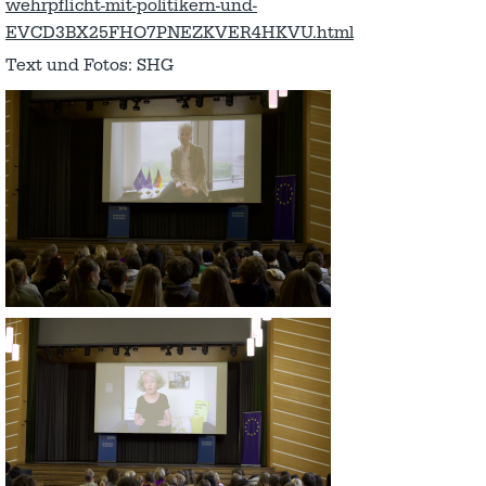
wehrpflicht-mit-politikern-und-
EVCD3BX25FHO7PNEZKVER4HKVU.html
Text und Fotos: SHG