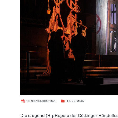
18. SEPTEMBER 2021
ALLGEMEIN
Die (Jugend-)HipHopera der Göttinger Händelfes