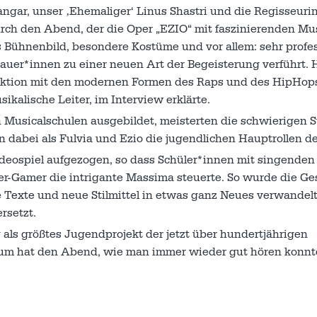
angar, unser ‚Ehemaliger‘ Linus Shastri und die Regisseuri
rch den Abend, der die Oper „EZIO“ mit faszinierenden Mu
 Bühnenbild, besondere Kostüme und vor allem: sehr profes
er*innen zu einer neuen Art der Begeisterung verführt. 
duktion mit den modernen Formen des Raps und des HipHop
ikalische Leiter, im Interview erklärte.
 Musicalschulen ausgebildet, meisterten die schwierigen 
 dabei als Fulvia und Ezio die jugendlichen Hauptrollen de
ideospiel aufgezogen, so dass Schüler*innen mit singenden
er-Gamer die intrigante Massima steuerte. So wurde die Ge
e Texte und neue Stilmittel in etwas ganz Neues verwandel
rsetzt.
 als größtes Jugendprojekt der jetzt über hundertjährigen
ikum hat den Abend, wie man immer wieder gut hören konnte