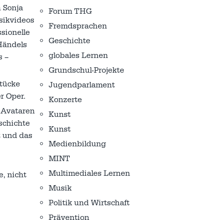
n Sonja
Forum THG
sikvideos
Fremdsprachen
sionelle
Geschichte
Händels
globales Lernen
s –
Grundschul-Projekte
Stücke
Jugendparlament
r Oper.
Konzerte
 Avataren
Kunst
schichte
Kunst
t und das
Medienbildung
MINT
Multimediales Lernen
, nicht
Musik
Politik und Wirtschaft
Prävention