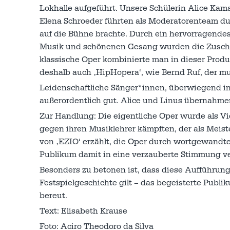
Lokhalle aufgeführt. Unsere Schülerin Alice Kam
Elena Schroeder führten als Moderatorenteam du
auf die Bühne brachte. Durch ein hervorragendes
Musik und schönenen Gesang wurden die Zuschau
klassische Oper kombinierte man in dieser Pro
deshalb auch ‚HipHopera‘, wie Bernd Ruf, der mus
Leidenschaftliche Sänger*innen, überwiegend in
außerordentlich gut. Alice und Linus übernahmen
Zur Handlung: Die eigentliche Oper wurde als V
gegen ihren Musiklehrer kämpften, der als Meist
von ‚EZIO‘ erzählt, die Oper durch wortgewandt
Publikum damit in eine verzauberte Stimmung ve
Besonders zu betonen ist, dass diese Aufführung
Festspielgeschichte gilt – das begeisterte Publ
bereut.
Text: Elisabeth Krause
Foto: Aciro Theodoro da Silva