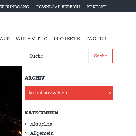
LER RUNDGANG
DOWNLOAD-BEREICH
KONTAKT
 AUS
WIR AM THG
PROJEKTE
FÄCHER
Suche
ARCHIV
Archiv
KATEGORIEN
Aktuelles
Allgemein