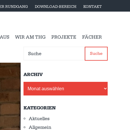
LER RUNDGANG
DOWNLOAD-BEREICH
KONTAKT
 AUS
WIR AM THG
PROJEKTE
FÄCHER
Suche
ARCHIV
Archiv
KATEGORIEN
Aktuelles
Allgemein