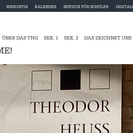
WEBUNTIS
KALENDER
SERVICE FÜR SCHÜLER
DIGITA
ÜBER DAS THG
SEK. 1
SEK. 2
DAS ZEICHNET UNS
ME!