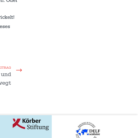
n. Oder
ickelt!
ieses
EITRAG
t und
wegt