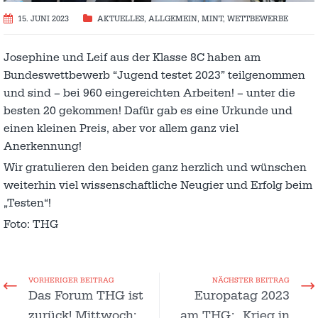
15. JUNI 2023
AKTUELLES
,
ALLGEMEIN
,
MINT
,
WETTBEWERBE
Josephine und Leif aus der Klasse 8C haben am
Bundeswettbewerb “Jugend testet 2023” teilgenommen
und sind – bei 960 eingereichten Arbeiten! – unter die
besten 20 gekommen! Dafür gab es eine Urkunde und
einen kleinen Preis, aber vor allem ganz viel
Anerkennung!
Wir gratulieren den beiden ganz herzlich und wünschen
weiterhin viel wissenschaftliche Neugier und Erfolg beim
„Testen“!
Foto: THG
VORHERIGER BEITRAG
NÄCHSTER BEITRAG
Das Forum THG ist
Europatag 2023
zurück! Mittwoch:
am THG: „Krieg in