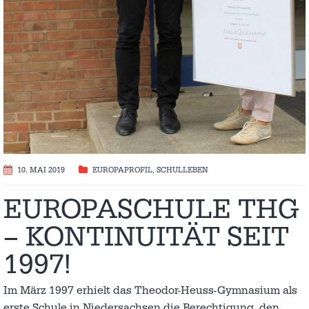
10. MAI 2019
EUROPAPROFIL
,
SCHULLEBEN
EUROPASCHULE THG
– KONTINUITÄT SEIT
1997!
Im März 1997 erhielt das Theodor-Heuss-Gymnasium als
erste Schule in Niedersachsen die Berechtigung, den