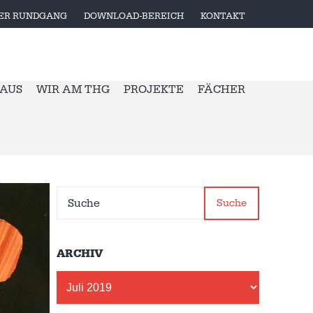
LER RUNDGANG
DOWNLOAD-BEREICH
KONTAKT
 AUS
WIR AM THG
PROJEKTE
FÄCHER
Suche
ARCHIV
Archiv