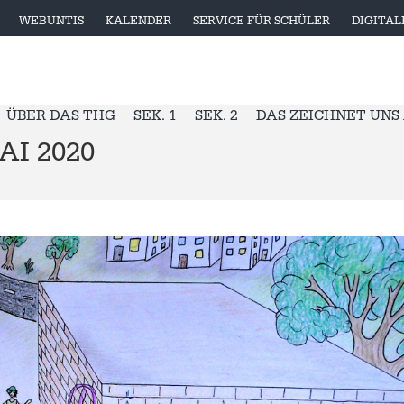
WEBUNTIS
KALENDER
SERVICE FÜR SCHÜLER
DIGITA
ÜBER DAS THG
SEK. 1
SEK. 2
DAS ZEICHNET UNS
I 2020