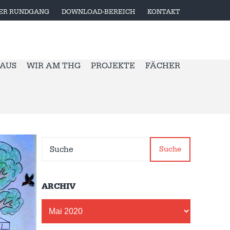
LER RUNDGANG
DOWNLOAD-BEREICH
KONTAKT
 AUS
WIR AM THG
PROJEKTE
FÄCHER
Suche
ARCHIV
Archiv