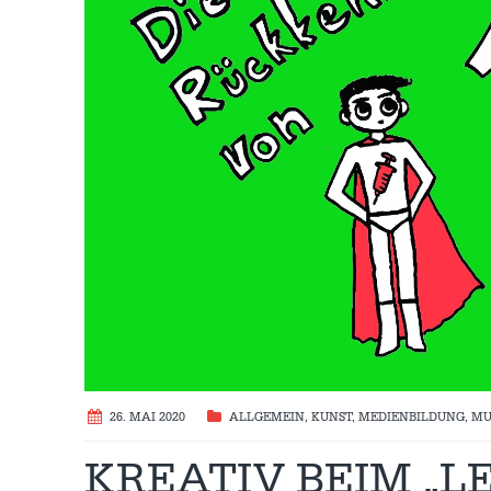
26. MAI 2020
ALLGEMEIN
,
KUNST
,
MEDIENBILDUNG
,
MU
KREATIV BEIM „L