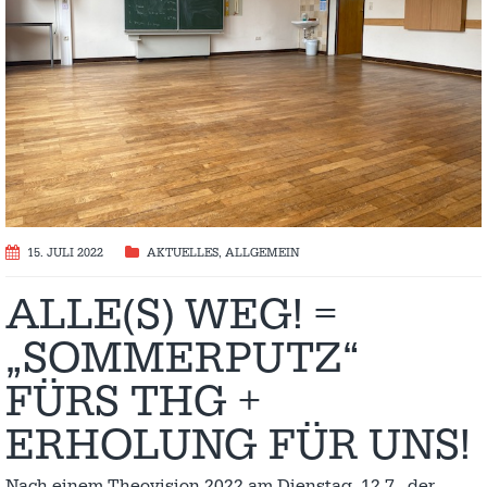
15. JULI 2022
AKTUELLES
,
ALLGEMEIN
ALLE(S) WEG! =
„SOMMERPUTZ“
FÜRS THG +
ERHOLUNG FÜR UNS!
Nach einem Theovision 2022 am Dienstag, 12.7., der