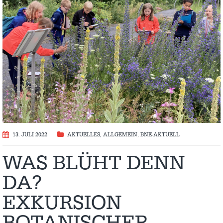
13. JULI 2022
AKTUELLES
,
ALLGEMEIN
,
BNE-AKTUELL
WAS BLÜHT DENN
DA?
EXKURSION
BOTANISCHER