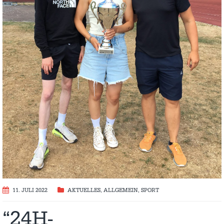
11. JULI 2022
AKTUELLES
,
ALLGEMEIN
,
SPORT
“24H-