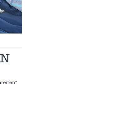
EN
reiten“