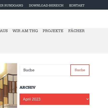
LER RUNDGANG
DOWNLOAD-BEREICH
KONTAKT
 AUS
WIR AM THG
PROJEKTE
FÄCHER
Suche
ARCHIV
Archiv