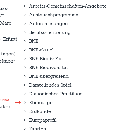
Arbeits-Gemeinschaften-Angebote
uss-
Austausch­programme
7“
 Marc
Autorenlesungen
Berufsorientierung
 Erfurt)
BNE
BNE-aktuell
tingen),
BNE-Biodiv-Fest
ektion“
BNE-Biodiversität
BNE-übergreifend
Darstellendes Spiel
Diakonisches Praktikum
EITRAG
Ehemalige
siker
Erdkunde
Europaprofil
Fahrten