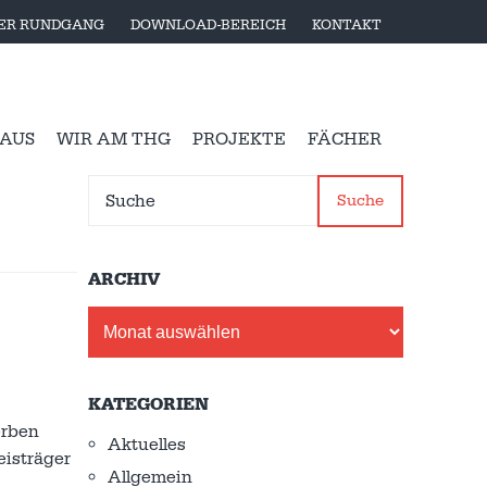
LER RUNDGANG
DOWNLOAD-BEREICH
KONTAKT
 AUS
WIR AM THG
PROJEKTE
FÄCHER
Suche
ARCHIV
Archiv
KATEGORIEN
erben
Aktuelles
eisträger
Allgemein