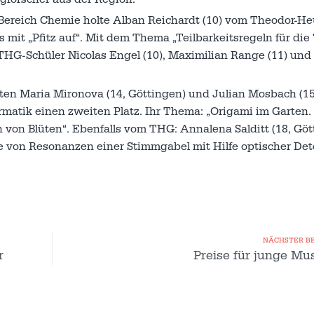
Bereich Chemie holte Alban Reichardt (10) vom Theodor-He
it „Pfitz auf“. Mit dem Thema „Teilbarkeitsregeln für die 
THG-Schüler Nicolas Engel (10), Maximilian Range (11) und
en Maria Mironova (14, Göttingen) und Julian Mosbach (15,
atik einen zweiten Platz. Ihr Thema: „Origami im Garten.
on Blüten“. Ebenfalls vom THG: Annalena Salditt (18, Göt
se von Resonanzen einer Stimmgabel mit Hilfe optischer Det
NÄCHSTER B
r
Preise für junge Mu