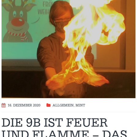
16. DEZEMBER 2020
ALLGEMEIN
,
MINT
DIE 9B IST FEUER
UND FLAMME – DAS