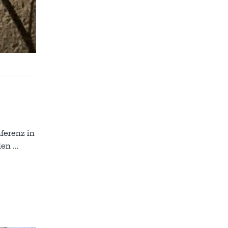
ferenz in
rden
…