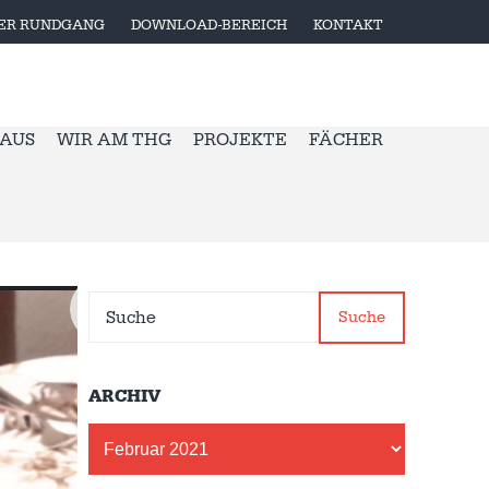
LER RUNDGANG
DOWNLOAD-BEREICH
KONTAKT
 AUS
WIR AM THG
PROJEKTE
FÄCHER
Suche
ARCHIV
Archiv