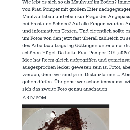
Wie lebt es sich so als Maulwurf im Boden? Imm
von Frau Pomper mit großem Eifer nachgegangen.
Maulwurfsbau und eben zur Frage der Angepasst
bei Frost und Schnee? Auf alle Fragen wurden A
und informativen Texten. Und eigentlich sollte e
um Fotos von den jetzt fast überall zahlreich 
des Arbeitsauftrags lag Göttingen unter einer di
schönen Hügel! Da hatte Frau Pomper DIE „süße“
Idee hat Reem gleich aufgegriffen und gemeinsam
ausgesprochen lecker gewesen sein (s. Foto), abe
werden, denn wir sind ja im Distanzlernen … Aber
gehen dürfen. Übrigens: wer schon immer mal wis
sich das zweite Foto genau anschauen!
ARD/POM