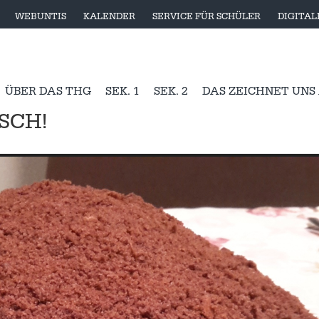
WEBUNTIS
KALENDER
SERVICE FÜR SCHÜLER
DIGITA
ÜBER DAS THG
SEK. 1
SEK. 2
DAS ZEICHNET UNS
SCH!