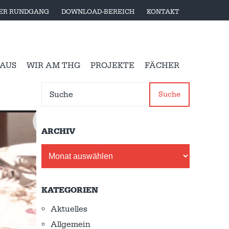
LER RUNDGANG
DOWNLOAD-BEREICH
KONTAKT
 AUS
WIR AM THG
PROJEKTE
FÄCHER
Suche
ARCHIV
Archiv
KATEGORIEN
Aktuelles
Allgemein