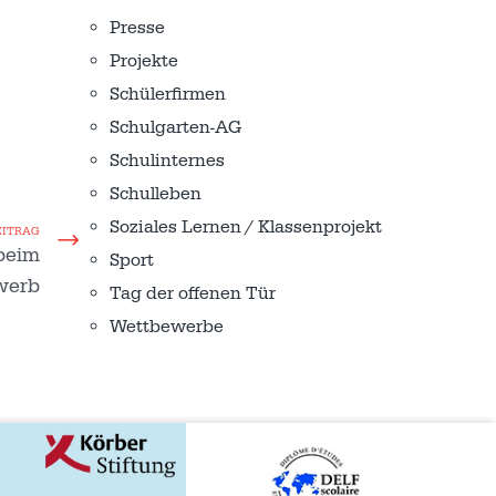
Presse
Projekte
Schülerfirmen
Schulgarten-AG
Schulinternes
Schulleben
Soziales Lernen / Klassenprojekt
EITRAG
 beim
Sport
werb
Tag der offenen Tür
Wettbewerbe