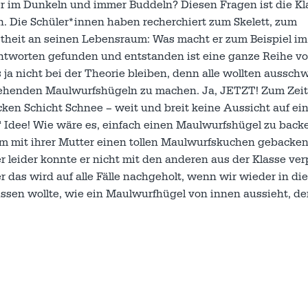
er im Dunkeln und immer Buddeln? Diesen Fragen ist die Kl
 Die Schüler*innen haben recherchiert zum Skelett, zum
heit an seinen Lebensraum: Was macht er zum Beispiel im
ntworten gefunden und entstanden ist eine ganze Reihe vo
s ja nicht bei der Theorie bleiben, denn alle wollten aussc
zu sehenden Maulwurfshügeln zu machen. Ja, JETZT! Zum Zei
cken Schicht Schnee – weit und breit keine Aussicht auf ei
 Idee! Wie wäre es, einfach einen Maulwurfshügel zu back
 mit ihrer Mutter einen tollen Maulwurfskuchen gebacken! 
r leider konnte er nicht mit den anderen aus der Klasse ver
 das wird auf alle Fälle nachgeholt, wenn wir wieder in di
sen wollte, wie ein Maulwurfhügel von innen aussieht, der