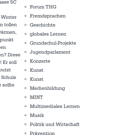
asse 5C
Forum THG
Fremdsprachen
 Winter
n tollen
Geschichte
hwärmen,
globales Lernen
tpunkt
Grundschul-Projekte
nen
Jugendparlament
en? Diese
Konzerte
Er soll
putzt
Kunst
e Schule
Kunst
 sollte
Medienbildung
MINT
Multimediales Lernen
Musik
Politik und Wirtschaft
Prävention