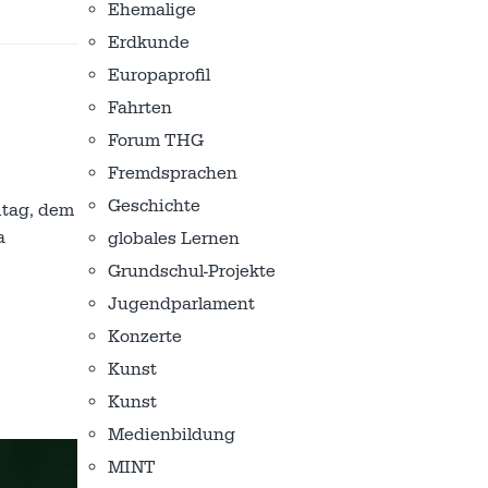
Ehemalige
Erdkunde
Europaprofil
Fahrten
Forum THG
Fremdsprachen
Geschichte
itag, dem
a
globales Lernen
Grundschul-Projekte
Jugendparlament
Konzerte
Kunst
Kunst
Medienbildung
MINT