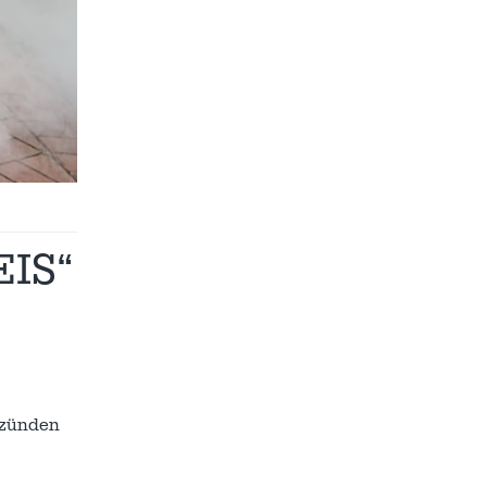
IS“
tzünden