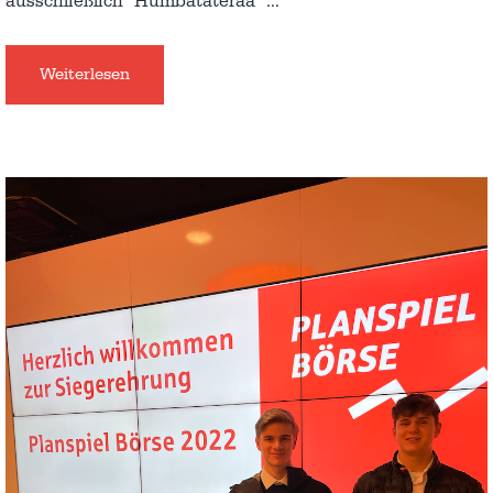
ausschließlich “Humbatäterää”
…
Weiterlesen