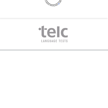
„Wir wollen bei uns die Menschen
sammeln, die nicht etwas werden
wollen, sondern die etwas sein wollen,
nämlich sie selbst, Menschen eigenen
Wuchses und eigener Verantwortung.“
– Theodor Heuss