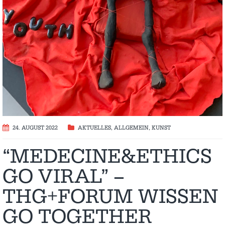
24. AUGUST 2022
AKTUELLES
,
ALLGEMEIN
,
KUNST
“MEDECINE&ETHICS
GO VIRAL” –
THG+FORUM WISSEN
GO TOGETHER