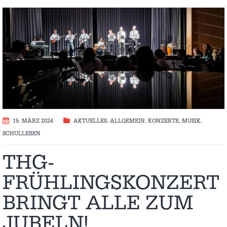
15. MÄRZ 2024
AKTUELLES
,
ALLGEMEIN
,
KONZERTE
,
MUSIK
,
SCHULLEBEN
THG-
FRÜHLINGSKONZERT
BRINGT ALLE ZUM
JUBELN!