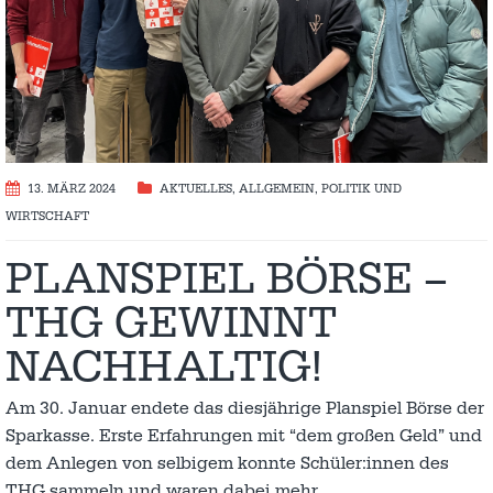
13. MÄRZ 2024
AKTUELLES
,
ALLGEMEIN
,
POLITIK UND
WIRTSCHAFT
PLANSPIEL BÖRSE –
THG GEWINNT
NACHHALTIG!
Am 30. Januar endete das diesjährige Planspiel Börse der
Sparkasse. Erste Erfahrungen mit “dem großen Geld” und
dem Anlegen von selbigem konnte Schüler:innen des
THG sammeln und waren dabei mehr
…