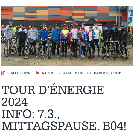
2. MÄRZ 2024
AKTUELLES
,
ALLGEMEIN
,
SCHULLEBEN
,
SPORT
TOUR D’ÉNERGIE
2024 –
INFO: 7.3.,
MITTAGSPAUSE, B04!