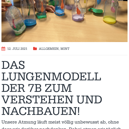
12. JULI 2021
ALLGEMEIN
,
MINT
DAS
LUNGENMODELL
DER 7B ZUM
VERSTEHEN UND
NACHBAUEN!
Unsere Atmung läuft meist völlig unbewusst ab, ohne