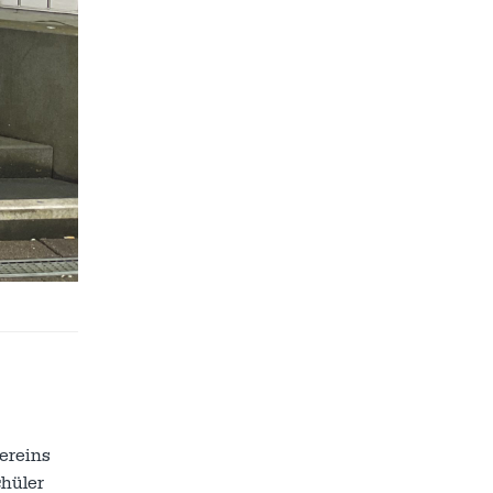
ereins
chüler