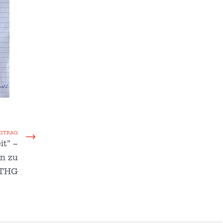
EITRAG
it” –
n zu
 THG