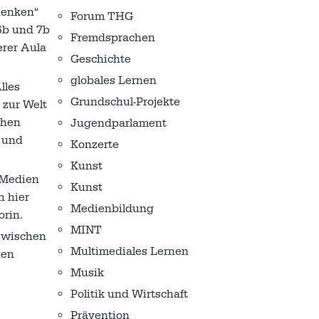
denken“
Forum THG
 6b und 7b
Fremdsprachen
erer Aula
Geschichte
globales Lernen
lles
Grundschul-Projekte
 zur Welt
chen
Jugendparlament
z und
Konzerte
Kunst
 Medien
Kunst
h hier
Medienbildung
orin.
MINT
 zwischen
Multimediales Lernen
den
Musik
Politik und Wirtschaft
Prävention