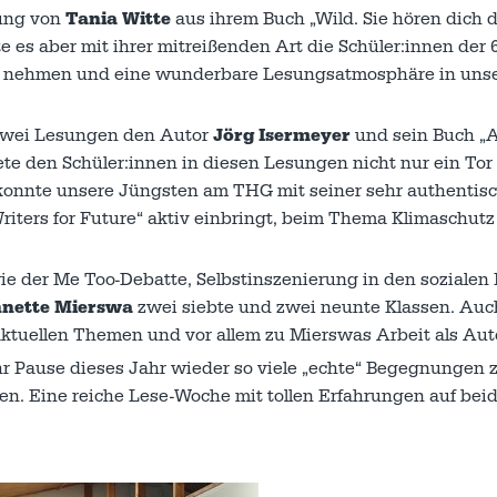
sung von
Tania Witte
aus ihrem Buch „Wild. Sie hören dich 
te es aber mit ihrer mitreißenden Art die Schüler:innen der
 zu nehmen und eine wunderbare Lesungsatmosphäre in uns
 zwei Lesungen den Autor
Jörg Isermeyer
und sein Buch „A
ete den Schüler:innen in diesen Lesungen nicht nur ein Tor
n konnte unsere Jüngsten am THG mit seiner sehr authentis
„Writers for Future“ aktiv einbringt, beim Thema Klimaschut
e der Me Too-Debatte, Selbstinszenierung in den sozialen
nette Mierswa
zwei siebte und zwei neunte Klassen. Auc
ktuellen Themen und vor allem zu Mierswas Arbeit als Aut
hr Pause dieses Jahr wieder so viele „echte“ Begegnungen
en. Eine reiche Lese-Woche mit tollen Erfahrungen auf bei