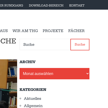
LER RUNDGANG
DOWNLOAD-BEREICH
KONTAKT
 AUS
WIR AM THG
PROJEKTE
FÄCHER
OCHE
Suche
ARCHIV
Archiv
KATEGORIEN
Aktuelles
Allgemein