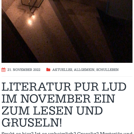
21. NOVEMBER 2022
AKTUELLES
,
ALLGEMEIN
,
SCHULLEBEN
LITERATUR PUR LUD
IM NOVEMBER EIN
ZUM LESEN UND
GRUSELN!
Spukt es hier? Ist es unheimlich? Gruselig? Mysteriös und