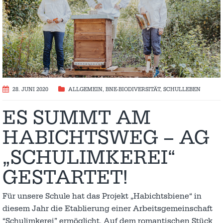
28. JUNI 2020
ALLGEMEIN
,
BNE-BIODIVERSITÄT
,
SCHULLEBEN
ES SUMMT AM
HABICHTSWEG – AG
„SCHULIMKEREI“
GESTARTET!
Für unsere Schule hat das Projekt „Habichtsbiene“ in
diesem Jahr die Etablierung einer Arbeitsgemeinschaft
“Schulimkerei” ermöglicht. Auf dem romantischen Stück